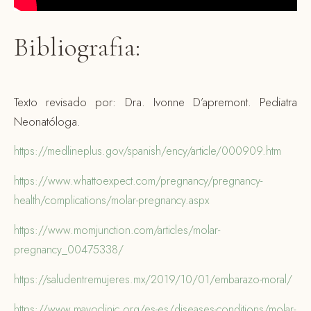
Bibliografia:
Texto revisado por: Dra. Ivonne D’apremont. Pediatra
Neonatóloga.
https://medlineplus.gov/spanish/ency/article/000909.htm
https://www.whattoexpect.com/pregnancy/pregnancy-
health/complications/molar-pregnancy.aspx
https://www.momjunction.com/articles/molar-
pregnancy_00475338/
https://saludentremujeres.mx/2019/10/01/embarazo-moral/
https://www.mayoclinic.org/es-es/diseases-conditions/molar-