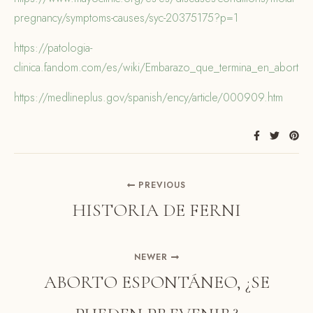
pregnancy/symptoms-causes/syc-20375175?p=1
https://patologia-
clinica.fandom.com/es/wiki/Embarazo_que_termina_en_aborto
https://medlineplus.gov/spanish/ency/article/000909.htm
PREVIOUS
HISTORIA DE FERNI
NEWER
ABORTO ESPONTÁNEO, ¿SE