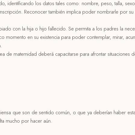
cido, identificando los datos tales como: nombre, peso, talla, sex
ión e inscripción. Reconocer también implica poder nombrarle por
ado con la hija o hijo fallecido. Se permita a los padres la nec
o momento en su existencia para poder contemplar, mirar, acunar, 
a.
 de maternidad deberá capacitarse para afrontar situaciones de 
ensa que son de sentido común, o que ya deberían haber estado
lta mucho por hacer aún.